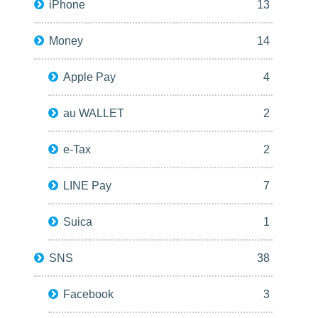
iPhone
13
Money
14
Apple Pay
4
au WALLET
2
e-Tax
2
LINE Pay
7
Suica
1
SNS
38
Facebook
3