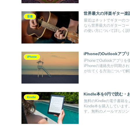
世界最大の洋楽ギター楽譜サイ
音楽
最近はネットでギターのコ
なら世界最大のギターコード譜サイ
の使い方について詳しく説
iPhoneのOutlook
iPhone
iPhoneでOutlook
iPhoneの連絡先が同期さ
が出てくる方法について解
Kindle本を0円で読
Kindle
無料のKindleの電子書
Kindle本を購入していま
す。無料のメールマガジン