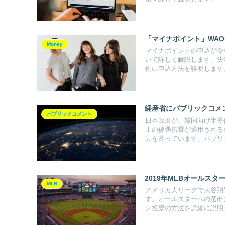
「マイナポイント」WA
Money
マイナポイントの申込が令
いて詳しく解説します。決
例に申込方法を説明します
経産省にパブリックコメ
パブリックコメント
日本政府が、韓国向け半導
上の優遇措置が適用される
見を募っています。パブリ
2019年MLBオールス
MLB
アメリカ大リーグで大谷翔
す。オールスターへの選出
ン投票の方法を詳細に説明