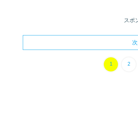
スポ
次
1
2