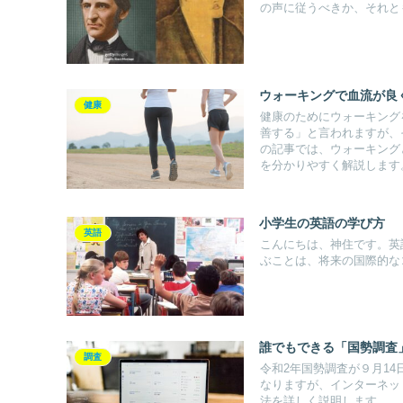
の声に従うべきか、それとも
ウォーキングで血流が良
健康
健康のためにウォーキング
善する」と言われますが、
の記事では、ウォーキング
を分かりやすく解説します
小学生の英語の学び方
英語
こんにちは、神住です。英
ぶことは、将来の国際的なコ
誰でもできる「国勢調査
調査
令和2年国勢調査が９月1
なりますが、インターネット
法を詳しく説明します。