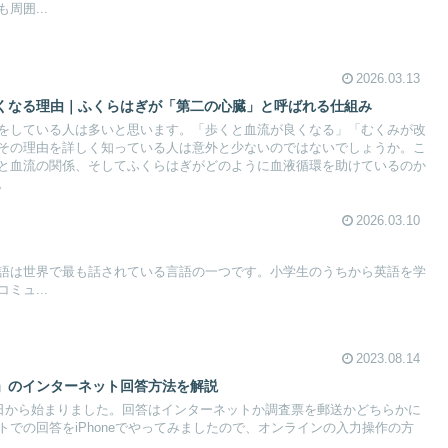
周囲...
2026.03.13
くなる理由｜ふくらはぎが「第二の心臓」と呼ばれる仕組み
をしている人は多いと思います。「歩くと血流が良くなる」「むくみが改
その理由を詳しく知っている人は意外と少ないのではないでしょうか。こ
と血流の関係、そしてふくらはぎがどのように血液循環を助けているのか
。
2026.03.10
語は世界で最も話されている言語の一つです。小学生のうちから英語を学
ミュ...
2023.08.14
」のインターネット回答方法を解説
4日から始まりました。回答はインターネットか調査票を郵送かどちらかに
での回答をiPhoneでやってみましたので、オンラインの入力操作の方