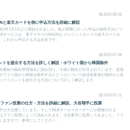
2020.09.16
ONと楽天カードを例に申込方法を詳細に解説
和2年7月1日より開始されました。私が実際に行った申込の操作方法につ
済サービスは、電子マネーのWAONとクレジットカードの楽天カードを
。これから申込する方は必見です。
2020.07.08
ントを提出する方法を詳しく解説・ホワイト国から韓国除外
体素材の輸出管理強化に踏み切り、今後の動向が注目されています。貿易
ホワイト国から韓国を除外するかどうかについて経済産業省が国民から意
ックコメントを提出する方法について詳しく解説します。
2019.07.11
ターファン投票の仕方・方法を詳細に解説、大谷翔平に投票
平が大活躍しています。そしてMLBオールスターゲームが開催されま
はファン投票によって決められます。大谷選手に投票してみました。ファ
しますので、参考にしてください。