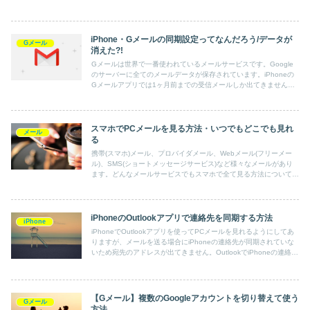
また迷惑メールへの対策について解説します。
iPhone・Gメールの同期設定ってなんだろう/データが
Gメール
消えた?!
Gメールは世界で一番使われているメールサービスです。Google
のサーバーに全てのメールデータが保存されています。iPhoneの
Gメールアプリでは1ヶ月前までの受信メールしか出てきません。
これは「同期設定」が原因だとわかりました。
スマホでPCメールを見る方法・いつでもどこでも見れ
メール
る
携帯(スマホ)メール、プロバイダメール、Webメール(フリーメー
ル)、SMS(ショートメッセージサービス)など様々なメールがあり
ます。どんなメールサービスでもスマホで全て見る方法について説
明します。
iPhoneのOutlookアプリで連絡先を同期する方法
iPhone
iPhoneでOutlookアプリを使ってPCメールを見れるようにしてあ
りますが、メールを送る場合にiPhoneの連絡先が同期されていな
いため宛先のアドレスが出てきません。OutlookでiPhoneの連絡先
が出てくる方法について解説します。
【Gメール】複数のGoogleアカウントを切り替えて使う
Gメール
方法