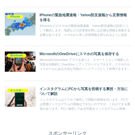
iPhoneの緊急地震速報・Yahoo防災速報から災害情報
iPhone
を得る
iPhoneなどのスマホの緊急地震速報、Yahoo防災速報の設定につ
いて解説します。地震などの災害発生時には正確な情報を収集する
必要があります。スマホから常に災害情報を得られるように設定し
ておきましょう。
MicrosoftのOneDriveにスマホの写真を保存する
Windows
MicrosoftのOneDrive アプリを使うと、スマートフォンで撮影した
写真を自動的に OneDrive にアップロードもできます。スマホのカ
メラロールにある大切な写真のバックアップとして利用できます。
写真を保存する方法について解説します。
インスタグラムにPCから写真を投稿する裏技・方法に
インスタグラム
ついて解説
インスタグラムはスマホで操作して閲覧や投稿を行います。PCで
は普通インスタグラムの投稿はできないのですが、これができる裏
技があります。PCに保存してある写真をインスタグラムに投稿で
きます。PCから写真を投稿する方法について解説します。
スポンサーリンク