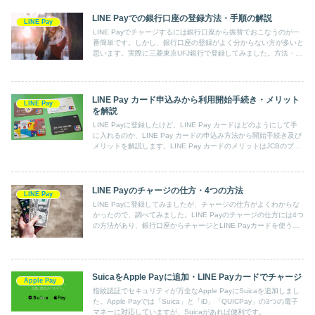
LINE Payでの銀行口座の登録方法・手順の解説
LINE Pay
LINE Payでチャージするには銀行口座から振替でおこなうのが一
番簡単です。しかし、銀行口座の登録がよく分からない方が多いと
思います。実際に三菱東京UFJ銀行で登録してみました。方法・手
順を詳しく説明します。
LINE Pay カード申込みから利用開始手続き・メリット
LINE Pay
を解説
LINE Payに登録したけど、LINE Pay カードはどのようにして手
に入れるのか、LINE Pay カードの申込み方法から開始手続き及び
メリットを解説します。LINE Pay カードのメリットはJCBのブラ
ンドプリペイドカードということです。
LINE Payのチャージの仕方・4つの方法
LINE Pay
LINE Payに登録してみましたが、チャージの仕方がよくわからな
かったので、調べてみました。LINE Payのチャージの仕方には4つ
の方法があり、銀行口座からチャージとLINE Payカードを使う方
法が便利です。
SuicaをApple Payに追加・LINE Payカードでチャージ
Apple Pay
指紋認証でセキュリティが万全なApple PayにSuicaを追加しまし
た。Apple Payでは「Suica」と「iD」「QUICPay」の3つの電子
マネーに対応していますが、Suicaがあれば便利です。