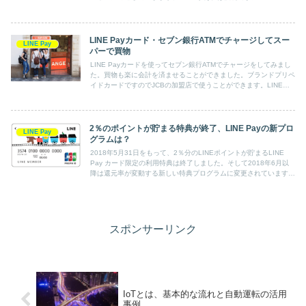
LINE Payカード・セブン銀行ATMでチャージしてスー
LINE Pay
パーで買物
LINE Payカードを使ってセブン銀行ATMでチャージをしてみまし
た。買物も楽に会計を済ませることができました。ブランドプリペ
イドカードですのでJCBの加盟店で使うことができます。LINE
Payには送金機能もありますのでモバイル時代の決済インフラにな
っていくことでしょう。
2％のポイントが貯まる特典が終了、LINE Payの新プロ
LINE Pay
グラムは？
2018年5月31日をもって、2％分のLINEポイントが貯まるLINE
Pay カード限定の利用特典は終了しました。そして2018年6月以
降は還元率が変動する新しい特典プログラムに変更されています。
この変更について調べてみましたので解説します。
スポンサーリンク
IoTとは、基本的な流れと自動運転の活用
事例