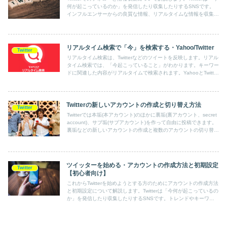
何が起こっているのか」を発信したり収集したりするSNSです。
インフルエンサーからの良質な情報、リアルタイムな情報を収集す
るのにはとても便利なツールです。
リアルタイム検索で「今」を検索する・Yahoo/Twitter
Twitter
リアルタイム検索は、Twitterなどのツイートを反映します。リアル
タイム検索では、「今起こっていること」がわかります。キーワー
ドに関連した内容がリアルタイムで検索されます。YahooとTwitter
のリアルタイム検索について解説します。
Twitterの新しいアカウントの作成と切り替え方法
Twitter
Twitterでは本垢(本アカウント)のほかに裏垢(裏アカウント、secret
account)、サブ垢(サブアカウント)を作って自由に投稿できます。
裏垢などの新しいアカウントの作成と複数のアカウントの切り替え
について説明します。
ツイッターを始める・アカウントの作成方法と初期設定
Twitter
【初心者向け】
これからTwitterを始めようとする方のためにアカウントの作成方法
と初期設定について解説します。Twitterは「今何が起こっているの
か」を発信したり収集したりするSNSです。トレンドやキーワー
ドから今起きていることがすぐ分かり、ニュースより早く情報を得
ることができます。