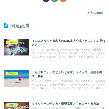
Kasumi
関連記事
イニエスタなど有名人のSNS本人公式アカウントの見つ
Twitter
け方
イニエスタなどの有名人はTwitterやInstagramを使って情報発信し
ていますので、フォローしようと思い検索してみましたが、本人の
公式アカウントがわかりません。有名人・著名人のSNS公式アカ
ウントを簡単に見つける方法を説明します。
「らぶりつ」ってどういう意味、ツイッター用語を調
Twitter
査・解説
ツイッターを見ていると、意味の分からない用語が出てくるので調
べてみました。これらの用語は特に若い人のツイートによく出てき
ます。知らないとチンプンカンプンですので、ツイッター用語につ
いて解説します。とりあえずこれだけ覚えておけば困らないと思い
ます。
ツイッターの使い方・情報収集とフォローする方法
Twitter
Twitterでのフォローと情報収集について解説します。Twitterは「今